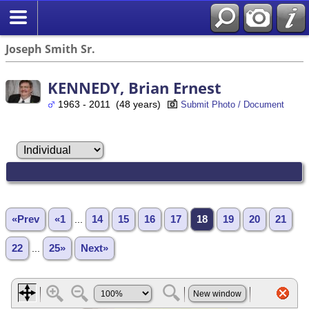
Joseph Smith Sr.
KENNEDY, Brian Ernest
1963 - 2011 (48 years)
Submit Photo / Document
«Prev
«1
...
14
15
16
17
18
19
20
21
22
...
25»
Next»